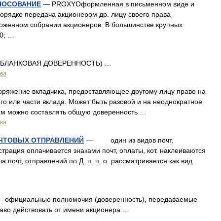
ЛОСОВАНИЕ
— PROXYОформленная в письменном виде и
орядке передача акционером др. лицу своего права
ложенном собрании акционеров. В большинстве крупных
0; …
. БЛАНКОВАЯ ДОВЕРЕННОСТЬ) …
ава
ряжение вкладчика, предоставляющее другому лицу право на
го или части вклада. Может быть разовой и на неоднократное
дам можно составлять общую доверенность …
ава
ОЧТОВЫХ ОТПРАВЛЕНИЙ
— один из видов почт,
истрация оплачивается знаками почт, оплаты, кот. наклеиваются
а почт, отправлений по Д. п. п. о. рассматривается как вид
 официальные полномочия (доверенность), передаваемые
аво действовать от имени акционера …