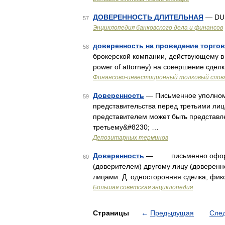
ДОВЕРЕННОСТЬ ДЛИТЕЛЬНАЯ
— DU
57
Энциклопедия банковского дела и финансов
доверенность на проведение торго
58
брокерской компании, действующему в ка
power of attorney) на совершение сдел
Финансово-инвестиционный толковый слов
Доверенность
— Письменное уполномо
59
представительства перед третьими ли
представителем может быть представ
третьему&#8230; …
Депозитарных терминов
Доверенность
— письменно оформле
60
(доверителем) другому лицу (доверенн
лицами. Д. односторонняя сделка, ф
Большая советская энциклопедия
Страницы
←
Предыдущая
Сле