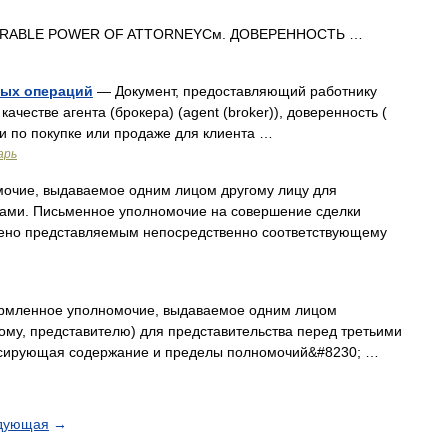
RABLE POWER OF ATTORNEYСм. ДОВЕРЕННОСТЬ …
вых операций
— Документ, предоставляющий работнику
честве агента (брокера) (agent (broker)), доверенность (
ки по покупке или продаже для клиента …
арь
чие, выдаваемое одним лицом другому лицу для
цами. Письменное уполномочие на совершение сделки
лено представляемым непосредственно соответствующему
нное уполномочие, выдаваемое одним лицом
ому, представителю) для представительства перед третьими
иксирующая содержание и пределы полномочий&#8230; …
дующая
→