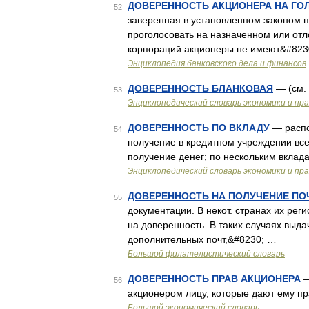
ДОВЕРЕННОСТЬ АКЦИОНЕРА НА ГО
52
заверенная в установленном законом п
проголосовать на назначенном или от
корпораций акционеры не имеют&#823
Энциклопедия банковского дела и финансов
ДОВЕРЕННОСТЬ БЛАНКОВАЯ
— (см
53
Энциклопедический словарь экономики и пр
ДОВЕРЕННОСТЬ ПО ВКЛАДУ
— распо
54
получение в кредитном учреждении все
получение денег; по нескольким вкла
Энциклопедический словарь экономики и пр
ДОВЕРЕННОСТЬ НА ПОЛУЧЕНИЕ П
55
документации. В некот. странах их рег
на доверенность. В таких случаях выдач
дополнительных почт,&#8230; …
Большой филателистический словарь
ДОВЕРЕННОСТЬ ПРАВ АКЦИОНЕРА
—
56
акционером лицу, которые дают ему пр
Большой экономический словарь