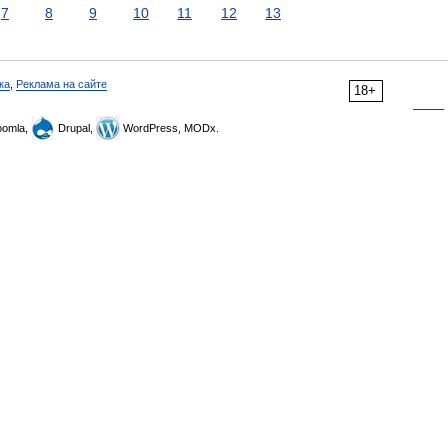
7
8
9
10
11
12
13
ка
,
Реклама на сайте
18+
omla,
Drupal,
WordPress, MODx.