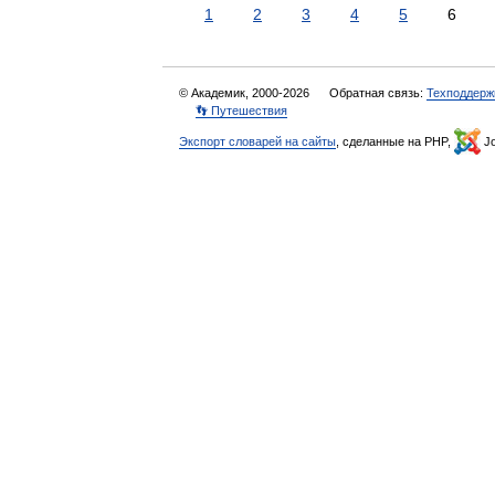
1
2
3
4
5
6
© Академик, 2000-2026
Обратная связь:
Техподдерж
👣 Путешествия
Экспорт словарей на сайты
, сделанные на PHP,
Jo