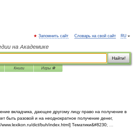
Запомнить сайт
Словарь на свой сайт
RU
едии на Академике
Найти!
Книги
Игры ⚽
ние вкладчика, дающее другому лицу право на получение в
ет быть разовой и на неоднократное получение денег,
//www.lexikon.ru/dict/buh/index.html] Тематики&#8230; …